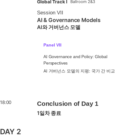
Global Track I
Ballroom 2&3
Session VII
AI & Governance Models
AI와 거버넌스 모델
Panel VII
AI Governance and Policy: Global
Perspectives
AI 거버넌스 모델의 지평: 국가 간 비교
18:00
Conclusion of Day 1
1일차 종료
DAY 2