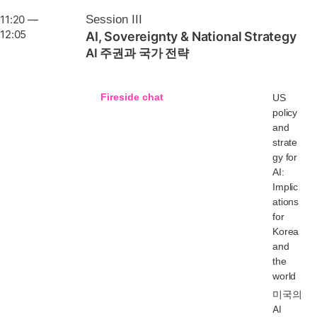
11:20 —
Session III
12:05
AI, Sovereignty & National Strategy
AI 주권과 국가 전략
Fireside chat
US
policy
and
strate
gy for
AI:
Implic
ations
for
Korea
and
the
world
미국의
AI