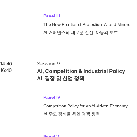
Panel III
The New Frontier of Protection: AI and Minors
AI 거버넌스의 새로운 전선: 아동의 보호
14:40 —
Session V
16:40
AI, Competition & Industrial Policy
AI, 경쟁 및 산업 정책
Panel IV
Competition Policy for an AI-driven Economy
AI 주도 경제를 위한 경쟁 정책
Panel V