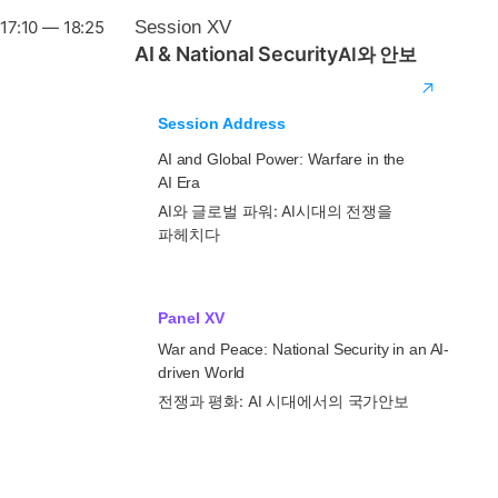
17:10 — 18:25
Session XV
AI & National Security
AI와 안보
Session Address
AI and Global Power: Warfare in the
AI Era
AI와 글로벌 파워: AI시대의 전쟁을
파헤치다
Panel XV
War and Peace: National Security in an AI-
driven World
전쟁과 평화: AI 시대에서의 국가안보