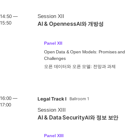
14:50 —
Session XII
15:50
AI & Openness
AI와 개방성
Panel XII
Open Data & Open Models: Promises and
Challenges
오픈 데이터와 오픈 모델: 전망과 과제
16:00 —
Legal Track I
Ballroom 1
17:00
Session XIII
AI & Data Security
AI와 정보 보안
Panel XIII