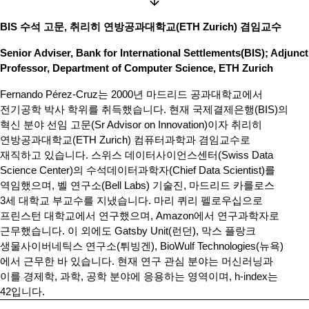
BIS 수석 고문, 취리히 연방공과대학교(ETH Zurich) 겸임교수
Senior Adviser, Bank for International Settlements(BIS); Adjunct
Professor, Department of Computer Science, ETH Zurich
Fernando Pérez-Cruz는 2000년 마드리드 공과대학교에서
전기공학 박사 학위를 취득했습니다. 현재 국제결제은행(BIS)의
혁신 분야 선임 고문(Sr Advisor on Innovation)이자 취리히
연방공과대학교(ETH Zurich) 컴퓨터과학과 겸임교수로
재직하고 있습니다. 스위스 데이터사이언스센터(Swiss Data
Science Center)의 수석데이터과학자(Chief Data Scientist)를
역임했으며, 벨 연구소(Bell Labs) 기술진, 마드리드 카를로스
3세 대학교 부교수를 지냈습니다. 마리 퀴리 펠로우십으로
프린스턴 대학교에서 연구했으며, Amazon에서 연구과학자로
근무했습니다. 이 외에도 Gatsby Unit(런던), 막스 플랑크
생물사이버네틱스 연구소(튀빙겐), BioWulf Technologies(뉴욕)
에서 근무한 바 있습니다. 현재 연구 관심 분야는 머신러닝과
이를 경제학, 과학, 공학 분야에 응용하는 영역이며, h-index는
42입니다.