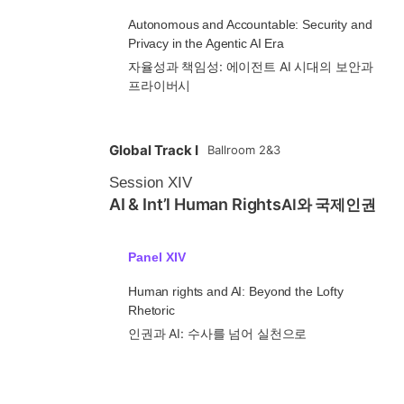
Autonomous and Accountable: Security and
Privacy in the Agentic AI Era
자율성과 책임성: 에이전트 AI 시대의 보안과
프라이버시
Global Track I
Ballroom 2&3
Session XIV
AI & Int’l Human Rights
AI와 국제인권
Panel XIV
Human rights and AI: Beyond the Lofty
Rhetoric
인권과 AI: 수사를 넘어 실천으로