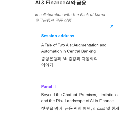
AI & Finance
AI와 금융
In collaboration with the Bank of Korea
한국은행과 공동 진행
Session address
A Tale of Two AIs: Augmentation and
Automation in Central Banking
중앙은행과 AI: 증강과 자동화의
이야기
Panel II
Beyond the Chatbot: Promises, Limitations
and the Risk Landscape of AI in Finance
챗봇을 넘어: 금융 AI의 혜택, 리스크 및 한계