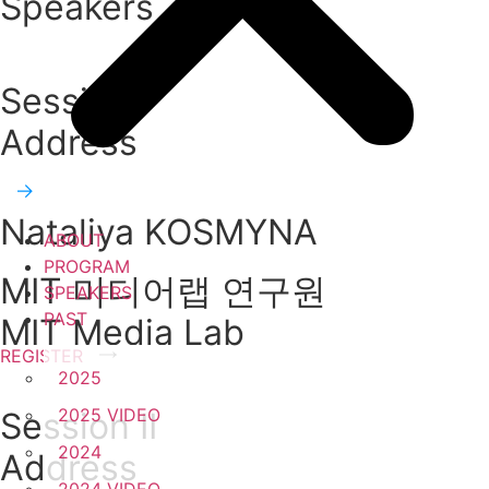
Speakers
Session I
Address
Nataliya KOSMYNA
ABOUT
PROGRAM
MIT 미디어랩 연구원
SPEAKERS
PAST
MIT Media Lab
REGISTER
2025
2025 VIDEO
Session II
2024
Address