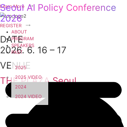
콘텐츠로
Seoul AI Policy Conference
Learn More
건너뛰기
2026
REGISTER
ABOUT
DATE
PROGRAM
SPEAKERS
2026. 6. 16­ – 17
PAST
VENUE
2025
2025 VIDEO
THE PLAZA Seoul
2024
2024 VIDEO