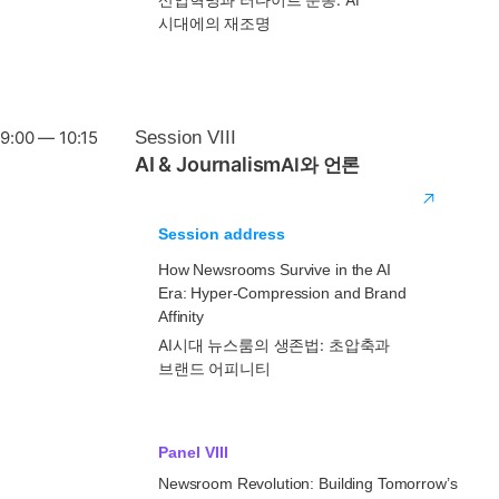
시대에의 재조명
9:00 — 10:15
Session VIII
AI & Journalism
AI와 언론
Session address
How Newsrooms Survive in the AI
Era: Hyper-Compression and Brand
Affinity
AI시대 뉴스룸의 생존법: 초압축과
브랜드 어피니티
Panel VIII
Newsroom Revolution: Building Tomorrow’s