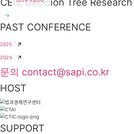
CEO, Decision Tree Research
2024 VIDEO
PAST CONFERENCE
2025
2024
문의 contact@sapi.co.kr
HOST
SUPPORT