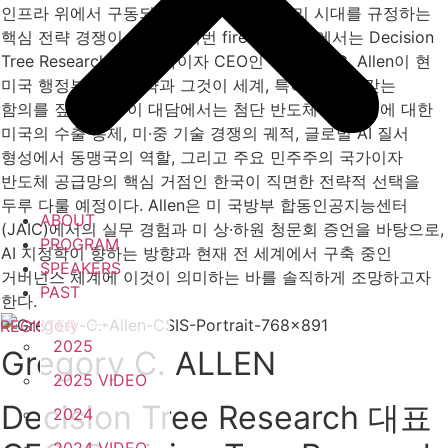
인프라 위에서 구동되는가라는 문제는 우리 시대를 규정하는
핵심 전략 경쟁이 되었다. 이번 fireside chat에서는 Decision
Tree Research의 설립자이자 CEO인 Gregory C. Allen이 현
미국 행정부의 AI 전략과 그것이 세계, 특히 한국에 갖는
함의를 짚어본다. 이 대담에서는 첨단 반도체 및 AI 칩에 대한
미국의 수출 통제, 미·중 기술 경쟁의 궤적, 글로벌 AI 질서
형성에서 동맹국의 역할, 그리고 주요 민주주의 국가이자
반도체 공급망의 핵심 거점인 한국이 직면한 전략적 선택을
두루 다룰 예정이다. Allen은 미 국방부 합동인공지능센터
ABOUT
(JAIC)에서의 실무 경험과 미 상·하원 청문회 증언을 바탕으로,
PROGRAM
AI 지정학이 향하는 방향과 현재 전 세계에서 구축 중인
SPEAKERS
거버넌스 체계에 이것이 의미하는 바를 솔직하게 조망하고자
PAST
한다.
REGISTER
2025
Gregory C. ALLEN
2025 VIDEO
Decision Tree Research 대표
2024