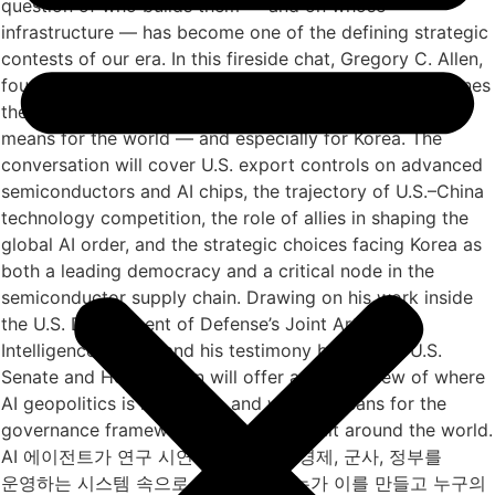
question of who builds them — and on whose
infrastructure — has become one of the defining strategic
contests of our era. In this fireside chat, Gregory C. Allen,
founder and CEO of Decision Tree Research and examines
the current U.S. administration’s AI strategy and what it
means for the world — and especially for Korea. The
conversation will cover U.S. export controls on advanced
semiconductors and AI chips, the trajectory of U.S.–China
technology competition, the role of allies in shaping the
global AI order, and the strategic choices facing Korea as
both a leading democracy and a critical node in the
semiconductor supply chain. Drawing on his work inside
the U.S. Department of Defense’s Joint Artificial
Intelligence Center and his testimony before the U.S.
Senate and House, Allen will offer a candid view of where
AI geopolitics is headed — and what it means for the
governance frameworks now being built around the world.
AI 에이전트가 연구 시연 단계를 넘어 경제, 군사, 정부를
운영하는 시스템 속으로 진입하면서, 누가 이를 만들고 누구의