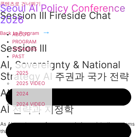
콘텐츠로 건너뛰기
Seoul AI Policy Conference
Session III Fireside Chat
2026
Back to Program
ABOUT
PROGRAM
Session III
SPEAKERS
PAST
AI, Sovereignty & National
2025
Strategy AI 주권과 국가 전략
2025 VIDEO
AI strategy and geopolitics
2024
2024 VIDEO
AI 전략과 지정학
As AI agents move from research demos into the systems
that run economies, militaries, and governments, the