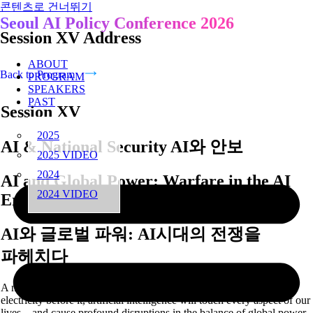
콘텐츠로 건너뛰기
Seoul AI Policy Conference 2026
Session XV Address
ABOUT
Back to Program
PROGRAM
SPEAKERS
PAST
Session XV
2025
AI & National Security AI와 안보
2025 VIDEO
2024
AI and Global Power: Warfare in the AI
2024 VIDEO
Era
AI와 글로벌 파워: AI시대의 전쟁을
파헤치다
A new industrial revolution has begun. Like mechanization or
electricity before it, artificial intelligence will touch every aspect of our
lives—and cause profound disruptions in the balance of global power.