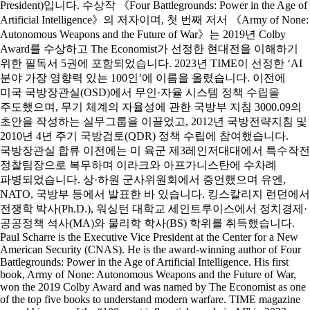
President)입니다. 수상작 《Four Battlegrounds: Power in the Age of
Artificial Intelligence》의 저자이며, 첫 번째 저서 《Army of None:
Autonomous Weapons and the Future of War》는 2019년 Colby
Award를 수상하고 The Economist가 선정한 현대전을 이해하기
위한 필독서 5권에 포함되었습니다. 2023년 TIME이 선정한 ‘AI
분야 가장 영향력 있는 100인’에 이름을 올렸습니다. 이전에
미국 국방장관실(OSD)에서 무인·자율 시스템 정책 수립을
주도했으며, 무기 체계의 자율성에 관한 국방부 지침 3000.09의
초안을 작성하는 실무그룹을 이끌었고, 2012년 국방전략지침 및
2010년 4년 주기 국방검토(QDR) 정책 수립에 참여했습니다.
국방장관실 합류 이전에는 미 육군 제3레인저대대에서 특수작전
정찰팀장으로 복무하며 이라크와 아프가니스탄에 수차례
파병되었습니다. 상·하원 군사위원회에서 증언했으며 유엔,
NATO, 국방부 등에서 발표한 바 있습니다. 킹스칼리지 런던에서
전쟁학 박사(Ph.D.), 워싱턴 대학교 세인트루이스에서 정치경제·
공공정책 석사(MA)와 물리학 학사(BS) 학위를 취득했습니다.
Paul Scharre is the Executive Vice President at the Center for a New
American Security (CNAS). He is the award-winning author of Four
Battlegrounds: Power in the Age of Artificial Intelligence. His first
book, Army of None: Autonomous Weapons and the Future of War,
won the 2019 Colby Award and was named by The Economist as one
of the top five books to understand modern warfare. TIME magazine