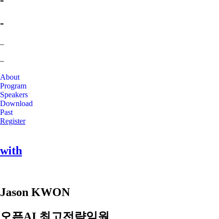
-
-
–
–
About
Program
Speakers
Download
Past
Register
with
Jason KWON
오픈AI 최고전략임원