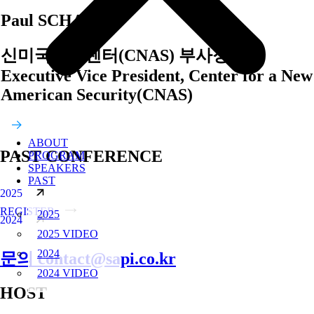
Paul SCHARRE
신미국안보센터(CNAS) 부사장
Executive Vice President, Center for a New
American Security(CNAS)
ABOUT
PAST CONFERENCE
PROGRAM
SPEAKERS
PAST
2025
REGISTER
2025
2024
2025 VIDEO
2024
문의 contact@sapi.co.kr
2024 VIDEO
HOST