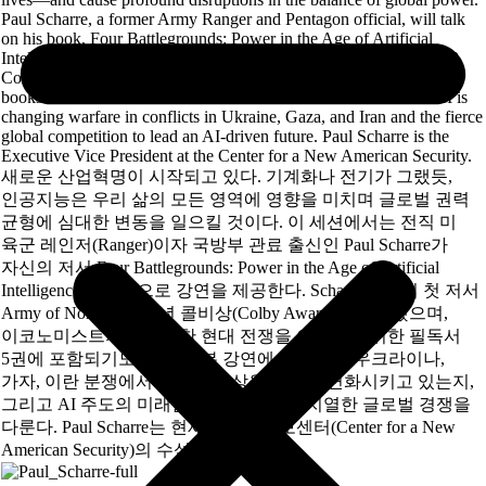
Paul Scharre, a former Army Ranger and Pentagon official, will talk
on his book, Four Battlegrounds: Power in the Age of Artificial
Intelligence. Dr. Scharre’s first book, Army of None, won the 2019
Colby Award and was named by The Economist one of the top five
books to understand modern warfare. Scharre will discuss how AI is
changing warfare in conflicts in Ukraine, Gaza, and Iran and the fierce
global competition to lead an AI-driven future. Paul Scharre is the
Executive Vice President at the Center for a New American Security.
새로운 산업혁명이 시작되고 있다. 기계화나 전기가 그랬듯,
인공지능은 우리 삶의 모든 영역에 영향을 미치며 글로벌 권력
균형에 심대한 변동을 일으킬 것이다. 이 세션에서는 전직 미
육군 레인저(Ranger)이자 국방부 관료 출신인 Paul Scharre가
자신의 저서 Four Battlegrounds: Power in the Age of Artificial
Intelligence를 중심으로 강연을 제공한다. Scharre 박사의 첫 저서
Army of None은 2019년 콜비상(Colby Award)을 수상했으며,
이코노미스트지가 선정한 현대 전쟁을 이해하기 위한 필독서
5권에 포함되기도 하였다. 본 강연에서는 AI가 우크라이나,
가자, 이란 분쟁에서 전쟁의 양상을 어떻게 변화시키고 있는지,
그리고 AI 주도의 미래를 선점하기 위한 치열한 글로벌 경쟁을
다룬다. Paul Scharre는 현재 신미국안보센터(Center for a New
American Security)의 수석부사장이다.