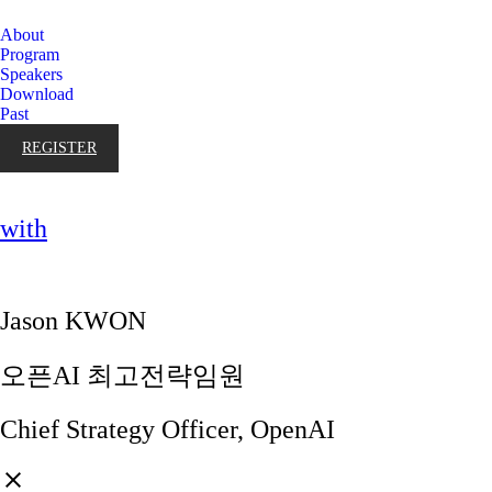
About
Program
Speakers
Download
Past
REGISTER
with
Jason KWON
오픈AI 최고전략임원
Chief Strategy Officer, OpenAI