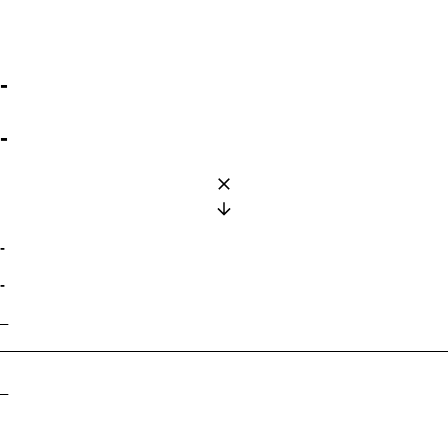
-
-
-
-
–
–