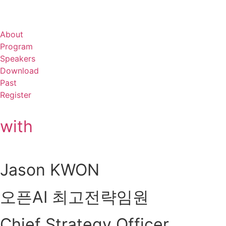
About
Program
Speakers
Download
Past
Register
with
Jason KWON
오픈AI 최고전략임원
Chief Strategy Officer,