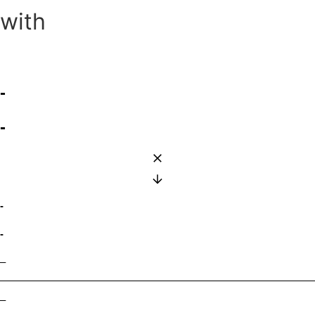
with
-
-
-
-
–
–