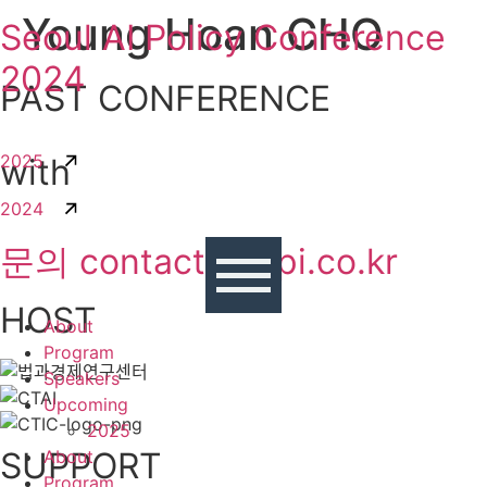
Young Hoan CHO
콘텐츠로
Seoul AI Policy Conference
건너뛰기
2024
PAST CONFERENCE
2025
with
2024
문의 contact@sapi.co.kr
HOST
About
Program
Speakers
Upcoming
2025
SUPPORT
About
Program