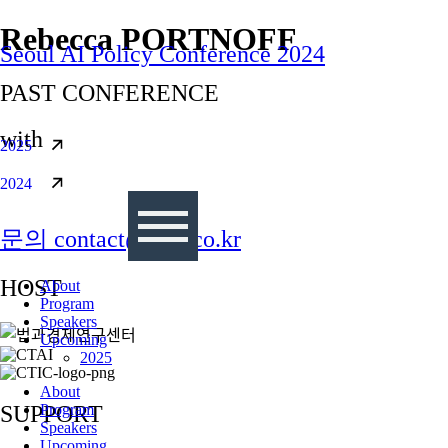
콘텐츠로
Rebecca PORTNOFF
Seoul AI Policy Conference 2024
건너뛰기
PAST CONFERENCE
with
2025
2024
문의 contact@sapi.co.kr
HOST
About
Program
Speakers
Upcoming
2025
About
Program
SUPPORT
Speakers
Upcoming