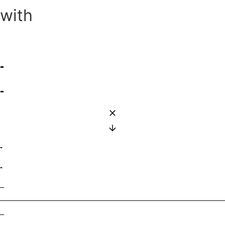
with
-
-
-
-
–
–