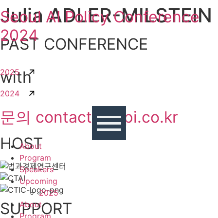
Julia ADLER-MILSTEIN
콘텐츠로
Seoul AI Policy Conference
건너뛰기
2024
PAST CONFERENCE
2025
with
2024
문의 contact@sapi.co.kr
HOST
About
Program
Speakers
Upcoming
2025
SUPPORT
About
Program