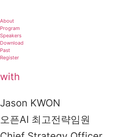
About
Program
Speakers
Download
Past
Register
with
Jason KWON
오픈AI 최고전략임원
Chief Strategy Officer,