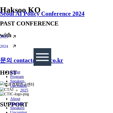
콘텐츠로
Haksoo KO
Seoul AI Policy Conference 2024
건너뛰기
PAST CONFERENCE
with
2025
2024
문의 contact@sapi.co.kr
HOST
About
Program
Speakers
Upcoming
2025
About
Program
SUPPORT
Speakers
Upcoming