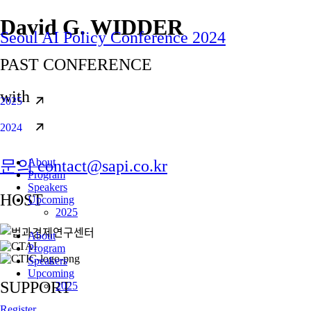
콘텐츠로
David G. WIDDER
Seoul AI Policy Conference 2024
건너뛰기
PAST CONFERENCE
with
2025
2024
About
문의 contact@sapi.co.kr
Program
Speakers
HOST
Upcoming
2025
About
Program
Speakers
Upcoming
SUPPORT
2025
Register