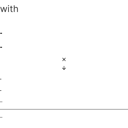
with
-
-
-
-
–
–