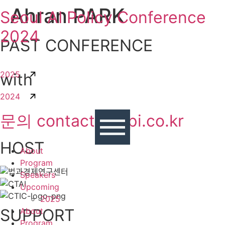
Ahran PARK
콘텐츠로
Seoul AI Policy Conference
건너뛰기
2024
PAST CONFERENCE
2025
with
2024
문의 contact@sapi.co.kr
HOST
About
Program
Speakers
Upcoming
2025
SUPPORT
About
Program