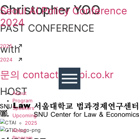
Christopher YOO
콘텐츠로
Seoul AI Policy Conference
건너뛰기
2024
PAST CONFERENCE
2025
with
2024
문의 contact@sapi.co.kr
HOST
About
Program
Speakers
Upcoming
2025
About
Program