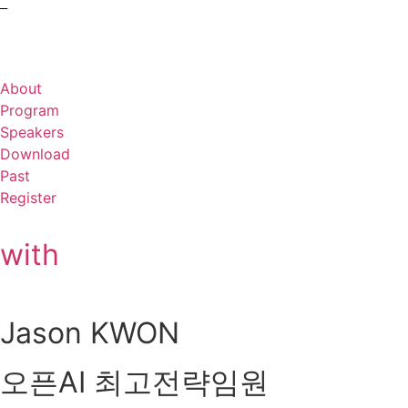
–
About
Program
Speakers
Download
Past
Register
with
Jason KWON
오픈AI 최고전략임원