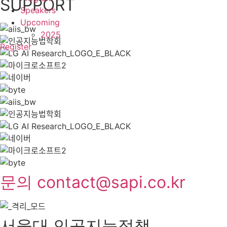
SUPPORT
Speakers
Upcoming
2025
Register
문의 contact@sapi.co.kr
서울대 인공지능정책