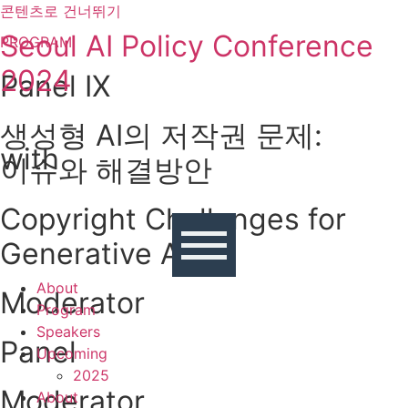
콘텐츠로 건너뛰기
Seoul AI Policy Conference
PROGRAM
2024
Panel IX
생성형 AI의 저작권 문제:
with
이슈와 해결방안
Copyright Challenges for
Generative AI
About
Moderator
Program
Speakers
Panel
Upcoming
2025
Moderator
About