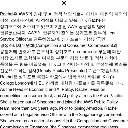
Rachel은 AWS의 경제 및 AI 정책 책임자로서 아시아-태평양 지역의
경쟁, 소비자 신뢰, AI 정책을 이끌고 있습니다. Rachel은
싱가포르에 거주하고 있으며 2년 전 AWS 공공정책 팀에
합류했습니다. AWS에 합류하기 전에는 싱가포르 정부의 Legal
Service Officer로 근무하였으며, 싱가포르의 경쟁당국인
경쟁소비자위원회(Competition and Consumer Commission)의
공정거래 변호사로 근무하며 싱가포르 e-commerce 부문에 대한
시장 조사를 포함하여 디지털 부문의 경쟁 법률 및 정책 개혁에
중점을 둔 팀을 이끌었습니다. 그 이전에는 마약 및 부정부패 범죄를
전문으로 하는 검사(Deputy Public Prosecutor)로 근무했습니다.
Rachel은 싱가포르 국립대학교에서 법학 학사 학위를, King’s
College London에서 EU 경쟁법 대학원 디플로마를 취득했습니다.
As the Head of Economic and AI Policy, Rachel leads on
competition, consumer trust, and AI policy across the Asia-Pacific.
She is based out of Singapore and joined the AWS Public Policy
team more than two years ago. Prior to joining Amazon, Rachel
served as a Legal Service Officer with the Singapore government.
She served as an antitrust counsel in the Competition and Consumer
Commission of Singapore (the Singapore competition regulator).