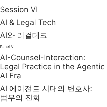
Session VI
AI & Legal Tech
AI와 리걸테크
Panel VI
AI-Counsel-Interaction:
Legal Practice in the Agentic
AI Era
AI 에이전트 시대의 변호사:
법무의 진화