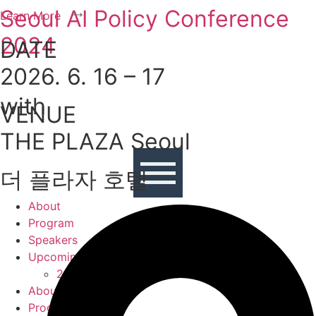
콘텐츠로
Seoul AI Policy Conference
Learn More
건너뛰기
2024
DATE
2026. 6. 16­ – 17
with
VENUE
THE PLAZA Seoul
더 플라자 호텔
About
Program
Speakers
Upcoming
2025
About
Program