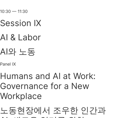
10:30 — 11:30
Session IX
AI & Labor
AI와 노동
Panel IX
Humans and AI at Work:
Governance for a New
Workplace
노동현장에서 조우한 인간과