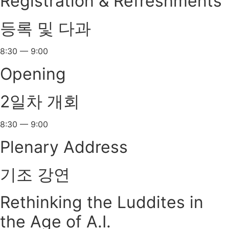
Registration & Refreshments
등록 및 다과
8:30 — 9:00
Opening
2일차 개회
8:30 — 9:00
Plenary Address
기조 강연
Rethinking the Luddites in
the Age of A.I.