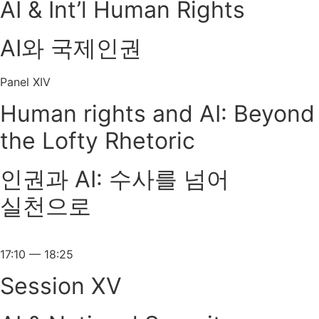
AI & Int’l Human Rights
AI와 국제인권
Panel XIV
Human rights and AI: Beyond
the Lofty Rhetoric
인권과 AI: 수사를 넘어
실천으로
17:10 — 18:25
Session XV