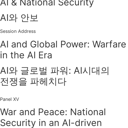
AI & National Security
AI와 안보
Session Address
AI and Global Power: Warfare
in the AI Era
AI와 글로벌 파워: AI시대의
전쟁을 파헤치다
Panel XV
War and Peace: National
Security in an AI-driven