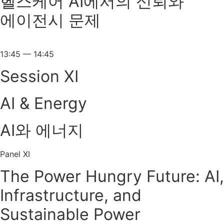
헬스케어 AI에서의 신뢰와
에이전시 문제
13:45 — 14:45
Session XI
AI & Energy
AI와 에너지
Panel XI
The Power Hungry Future: AI,
Infrastructure, and
Sustainable Power