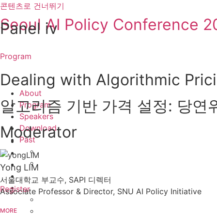
콘텐츠로 건너뛰기
Seoul AI Policy Conference 2
Panel iv
Program
Dealing with Algorithmic Pric
About
알고리즘 기반 가격 설정: 당연
Program
Speakers
Moderator
Download
Past
Yong LIM
서울대학교 부교수, SAPI 디렉터
Register
Associate Professor & Director, SNU AI Policy Initiative
MORE