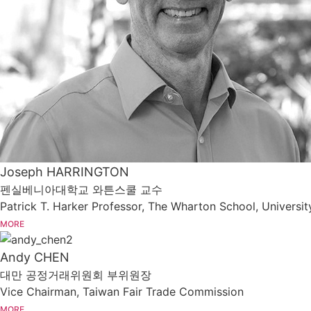
Joseph HARRINGTON
펜실베니아대학교 와튼스쿨 교수
Patrick T. Harker Professor, The Wharton School, Universit
MORE
Andy CHEN
대만 공정거래위원회 부위원장
Vice Chairman, Taiwan Fair Trade Commission
MORE