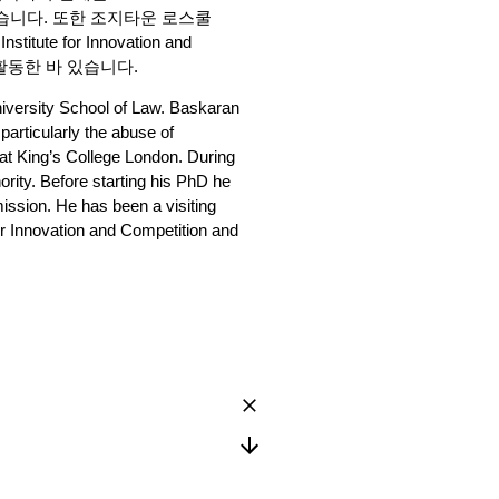
했습니다. 또한 조지타운 로스쿨
ute for Innovation and
으로 활동한 바 있습니다.
iversity School of Law. Baskaran
particularly the abuse of
t King’s College London. During
rity. Before starting his PhD he
ssion. He has been a visiting
r Innovation and Competition and