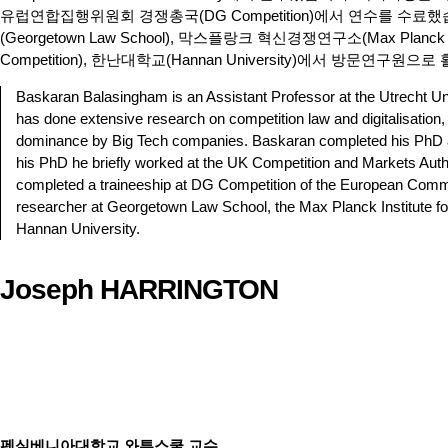
유럽연합집행위원회 경쟁총국(DG Competition)에서 연수를 수료
(Georgetown Law School), 막스플랑크 혁신경쟁연구소(Max Planck Instit
Competition), 한난대학교(Hannan University)에서 방문연구원
Baskaran Balasingham is an Assistant Professor at the Utrecht Un
has done extensive research on competition law and digitalisation, 
dominance by Big Tech companies. Baskaran completed his PhD a
his PhD he briefly worked at the UK Competition and Markets Autho
completed a traineeship at DG Competition of the European Commi
researcher at Georgetown Law School, the Max Planck Institute fo
Hannan University.
Joseph HARRINGTON
펜실베니아대학교 와튼스쿨 교수