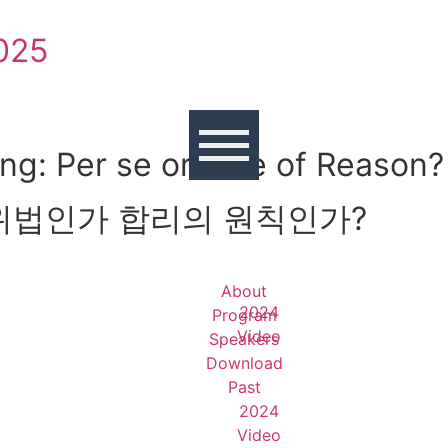
025
ing: Per se or Rule of Reason?
위법인가 합리의 원칙인가?
About
2024
Program
Video
Speakers
Download
Past
2024
Video