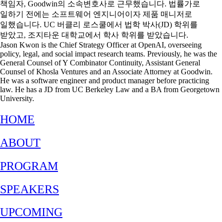
책임자, Goodwin의 소속변호사로 근무했습니다. 법률가로
일하기 전에는 소프트웨어 엔지니어이자 제품 매니저로
일했습니다. UC 버클리 로스쿨에서 법학 박사(JD) 학위를
받았고, 조지타운 대학교에서 학사 학위를 받았습니다.
Jason Kwon is the Chief Strategy Officer at OpenAI, overseeing
policy, legal, and social impact research teams. Previously, he was the
General Counsel of Y Combinator Continuity, Assistant General
Counsel of Khosla Ventures and an Associate Attorney at Goodwin.
He was a software engineer and product manager before practicing
law. He has a JD from UC Berkeley Law and a BA from Georgetown
University.
HOME
ABOUT
PROGRAM
SPEAKERS
UPCOMING