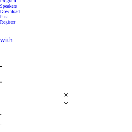
Program
Speakers
Download
Past
Register
with
-
-
-
-