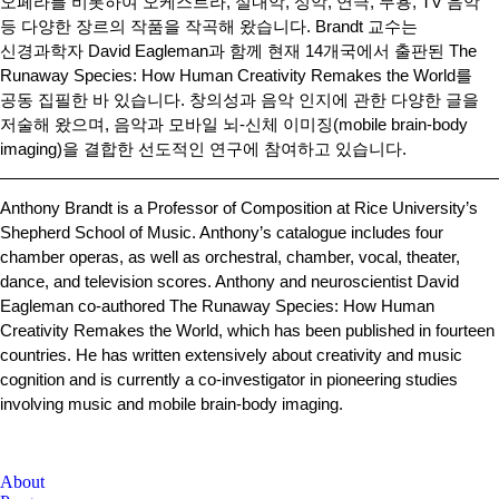
오페라를 비롯하여 오케스트라, 실내악, 성악, 연극, 무용, TV 음악
등 다양한 장르의 작품을 작곡해 왔습니다. Brandt 교수는
신경과학자 David Eagleman과 함께 현재 14개국에서 출판된 The
Runaway Species: How Human Creativity Remakes the World를
공동 집필한 바 있습니다. 창의성과 음악 인지에 관한 다양한 글을
저술해 왔으며, 음악과 모바일 뇌-신체 이미징(mobile brain-body
imaging)을 결합한 선도적인 연구에 참여하고 있습니다.
Anthony Brandt is a Professor of Composition at Rice University’s
Shepherd School of Music. Anthony’s catalogue includes four
chamber operas, as well as orchestral, chamber, vocal, theater,
dance, and television scores. Anthony and neuroscientist David
Eagleman co-authored The Runaway Species: How Human
Creativity Remakes the World, which has been published in fourteen
countries. He has written extensively about creativity and music
cognition and is currently a co-investigator in pioneering studies
involving music and mobile brain-body imaging.
About