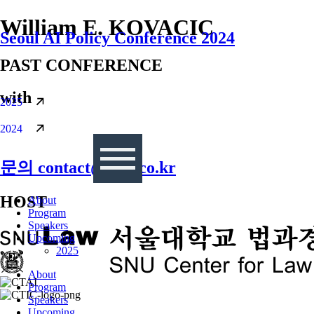
콘텐츠로
William E. KOVACIC
Seoul AI Policy Conference 2024
건너뛰기
PAST CONFERENCE
with
2025
2024
문의 contact@sapi.co.kr
HOST
About
Program
Speakers
Upcoming
2025
About
Program
Speakers
Upcoming