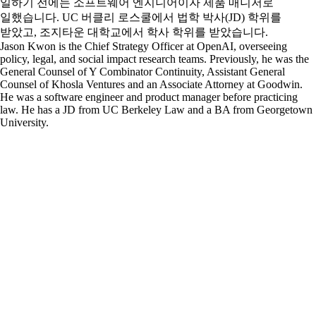
일하기 전에는 소프트웨어 엔지니어이자 제품 매니저로
일했습니다. UC 버클리 로스쿨에서 법학 박사(JD) 학위를
받았고, 조지타운 대학교에서 학사 학위를 받았습니다.
Jason Kwon is the Chief Strategy Officer at OpenAI, overseeing
policy, legal, and social impact research teams. Previously, he was the
General Counsel of Y Combinator Continuity, Assistant General
Counsel of Khosla Ventures and an Associate Attorney at Goodwin.
He was a software engineer and product manager before practicing
law. He has a JD from UC Berkeley Law and a BA from Georgetown
University.