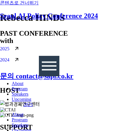
콘텐츠로 건너뛰기
Seoul AI Policy Conference 2024
Rebecca HINDS
PAST CONFERENCE
with
2025
2024
문의 contact@sapi.co.kr
About
Program
HOST
Speakers
Upcoming
2025
About
Program
Speakers
SUPPORT
Upcoming