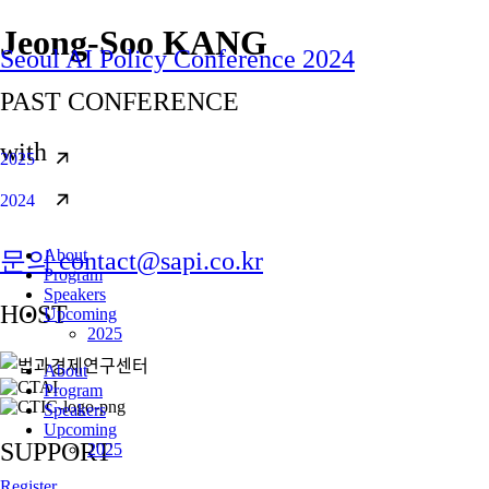
콘텐츠로
Jeong-Soo KANG
Seoul AI Policy Conference 2024
건너뛰기
PAST CONFERENCE
with
2025
2024
About
문의 contact@sapi.co.kr
Program
Speakers
HOST
Upcoming
2025
About
Program
Speakers
Upcoming
SUPPORT
2025
Register